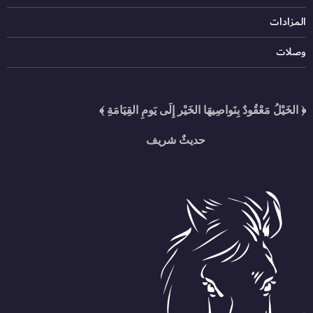
المزادات
وصلات
﴿ الخَيْلُ مَعْقُودٌ بِنَواصِيهَا الخَيْر إِلَى يَومِ القِيَامَةِ ﴾
حديثٌ شريف