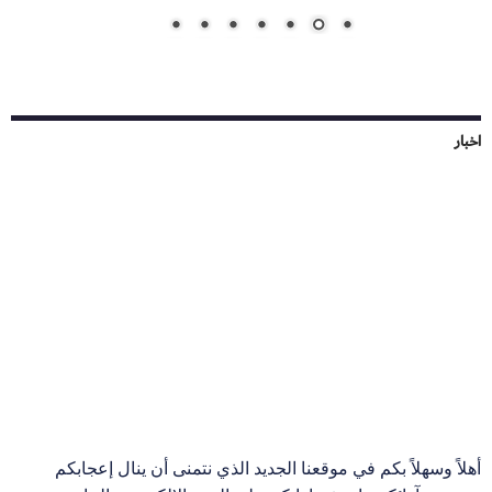
اخبار
أهلاً وسهلاً بكم في موقعنا الجديد الذي نتمنى أن ينال إعجابكم
ونرحب بآرائكم واستفساراتكم على البريد الإلكتروني الخاص