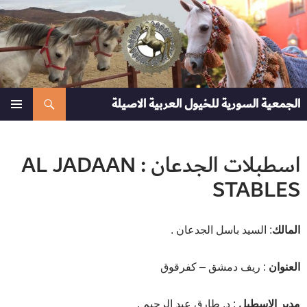
نتقل
لى
لمحتوى
بحث
الجمعية السورية للخيول العربية الاصيلة
القائمة
الأساسية
اسطبلات الجدعان : AL JADAAN
STABLES
المالك
: السيد باسل الجدعان .
العنوان
: ريف دمشق – كفرقوق
مدير الاسطبل
: د. طارق عبد الرحيم .