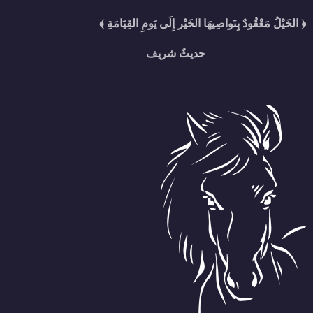
﴿ الخَيْلُ مَعْقُودٌ بِنَواصِيهَا الخَيْر إِلَى يَومِ القِيَامَةِ ﴾
حديثٌ شريف